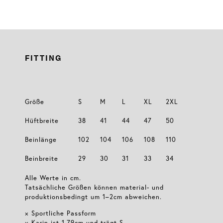
FITTING
Größe
S
M
L
XL
2XL
Hüftbreite
38
41
44
47
50
Beinlänge
102
104
106
108
110
Beinbreite
29
30
31
33
34
Alle Werte in cm.
Tatsächliche Größen können material- und
produktionsbedingt um 1–2cm abweichen.
× Sportliche Passform
× Karin ist 1,79cm und trägt S