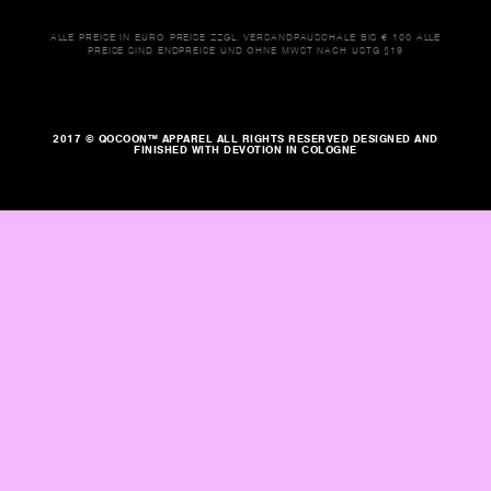
ALLE PREISE IN EURO PREISE ZZGL. VERSANDPAUSCHALE BIS € 100 ALLE
PREISE SIND ENDPREISE UND OHNE MWST NACH USTG §19
2017 © QOCOON™ APPAREL ALL RIGHTS RESERVED DESIGNED AND
FINISHED WITH DEVOTION IN COLOGNE