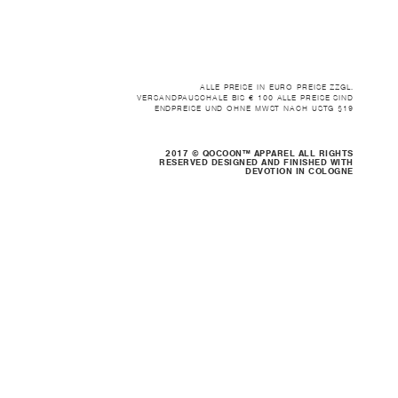
ALLE PREISE IN EURO PREISE ZZGL.
VERSANDPAUSCHALE BIS € 100 ALLE PREISE SIND
ENDPREISE UND OHNE MWST NACH USTG §19
2017 © QOCOON™ APPAREL ALL RIGHTS
RESERVED DESIGNED AND FINISHED WITH
DEVOTION IN COLOGNE