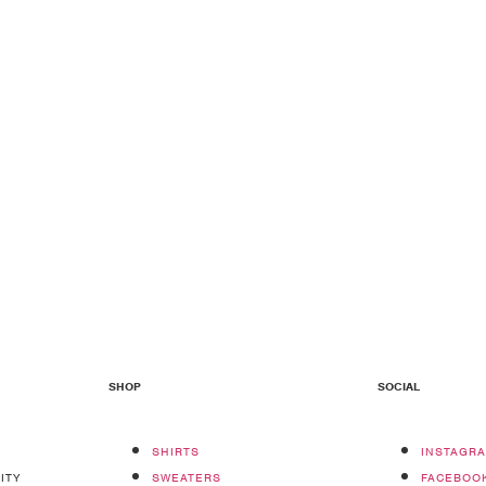
SHOP
SOCIAL
SHIRTS
INSTAGR
ITY
SWEATERS
FACEBOO